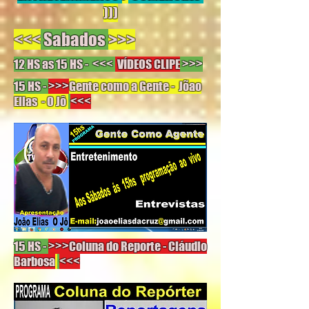
)))
<<<
Sabados
>>>
12 HS as 15 HS - <<<
VÍDEOS CLIPE
>>>
15 HS -
>>>
Gente como a Gente - Jõao
Elias - O Jô
<<<
15 HS -
>>>Coluna do Reporte - Cláudio
Barbosa
<<<