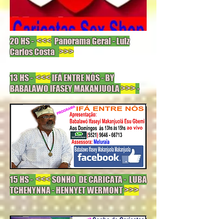
20 HS -
<<<
Panorama Geral - Luiz
Carlos Costa
>>>
13 HS -
<<<
IFÁ ENTRE NÓS - BY
BABALAWO IFASEY MAKANJUOLA
>>>
-
15 HS -
<<<
SONHO DE CARICATA - LUBA
TCHENYNNA - HENNYET WERMONT
>>>