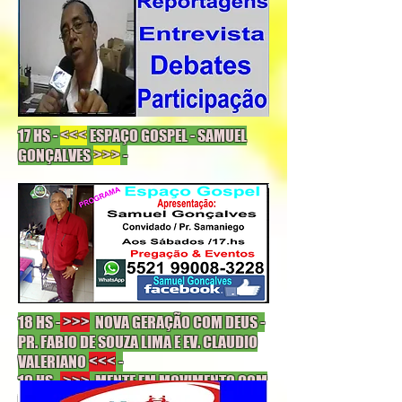
17 HS -
<<<
ESPAÇO GOSPEL - SAMUEL
GONÇALVES
>>>
-
18 HS -
>>>
NOVA GERAÇÃO COM DEUS -
PR. FABIO DE SOUZA LIMA E EV. CLAUDIO
VALERIANO
<<<
-
19 HS -
>>>
MENTE EM MOVIMENTO COM
ROBERTO CHRISOVAM
<<<
-