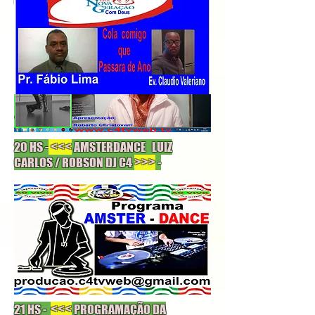
20 HS -
<<<
AMSTERDANCE LUIZ
CARLOS / ROBSON DJ C4
>>>
-
21 HS -
<<<
PROGRAMAÇÃO DA